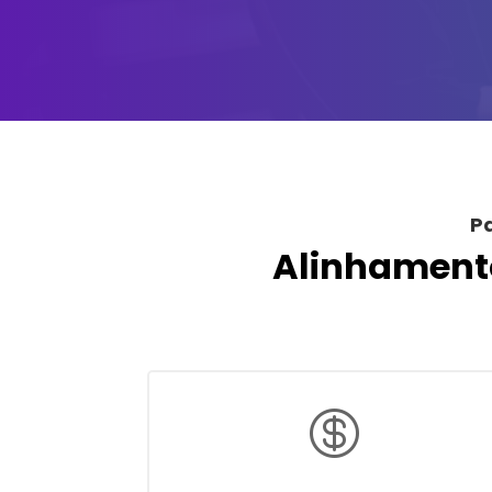
Pa
Alinhamento
