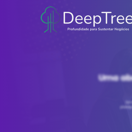
Uma ab
Som
planej