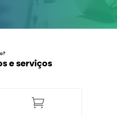
do?
s e serviços
