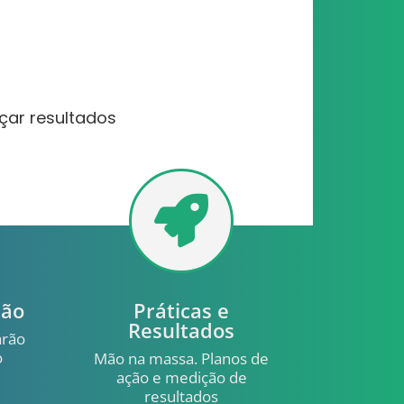
çar resultados

são
Práticas e
Resultados
arão
o
Mão na massa. Planos de
ação e medição de
resultados