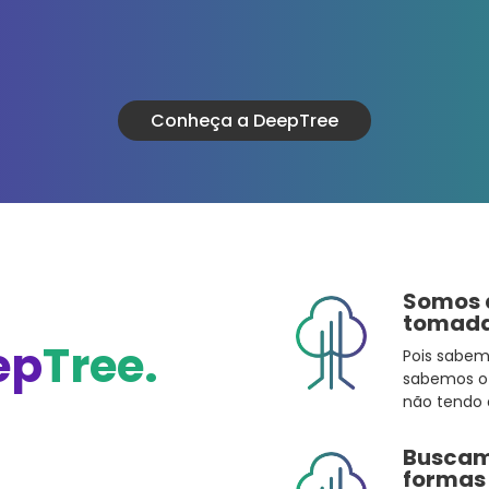
Conheça a DeepTree
Somos 
tomada
ep
Tree.
Pois sabem
sabemos o
não tendo 
Buscam
formas 