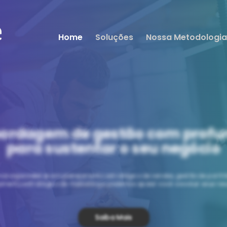
Home
Soluções
Nossa Metodologia
ordagem de gestão com profu
para sustentar o seu negócio
os especialistas em planejamento estratégico de vendas, gestão de portfól
amento estratégico de marketing e podemos apoiar você a evoluir seus res
Saiba Mais